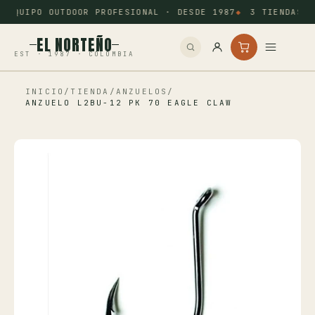
EQUIPO OUTDOOR PROFESIONAL · DESDE 1987
3 TIENDAS: 
EL NORTEÑO
EST · 1987 · COLOMBIA
INICIO
/
TIENDA
/
ANZUELOS
/
Inicio
ANZUELO L2BU-12 PK 70 EAGLE CLAW
Pesca
Camping
Tiro Deportivo
Outdoor
Otros