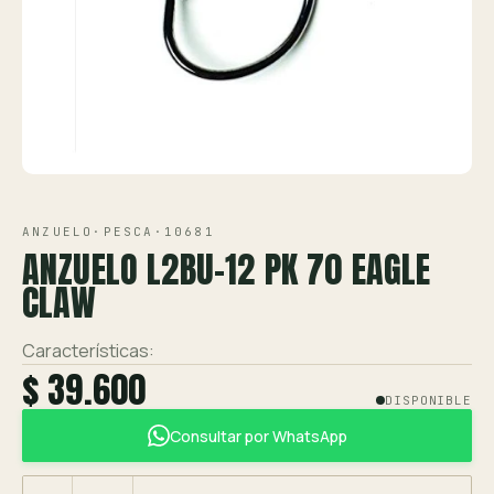
Ver toda la tienda →
Contáctanos
VISTA 1/1
ANZUELO
·
PESCA
·
10681
ANZUELO L2BU-12 PK 70 EAGLE
CLAW
Características:
$ 39.600
DISPONIBLE
Consultar por WhatsApp