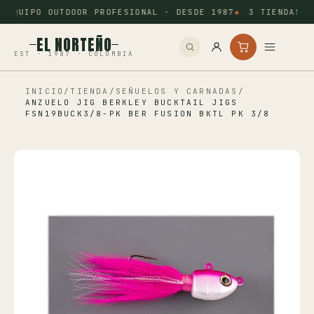
EQUIPO OUTDOOR PROFESIONAL · DESDE 1987
3 TIENDAS: 
EL NORTEÑO
EST · 1987 · COLOMBIA
INICIO
/
TIENDA
/
SEÑUELOS Y CARNADAS
/
Inicio
ANZUELO JIG BERKLEY BUCKTAIL JIGS
FSN19BUCK3/8-PK BER FUSION BKTL PK 3/8
Pesca
Camping
Tiro Deportivo
Outdoor
Otros