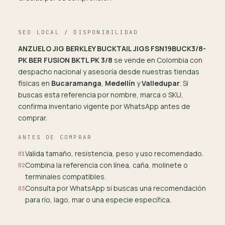
SEO LOCAL / DISPONIBILIDAD
ANZUELO JIG BERKLEY BUCKTAIL JIGS FSN19BUCK3/8-
PK BER FUSION BKTL PK 3/8
se vende en Colombia con
despacho nacional y asesoría desde nuestras tiendas
físicas en
Bucaramanga
,
Medellín
y
Valledupar
. Si
buscas esta referencia por nombre, marca o SKU,
confirma inventario vigente por WhatsApp antes de
comprar.
ANTES DE COMPRAR
Valida tamaño, resistencia, peso y uso recomendado.
01
Combina la referencia con línea, caña, molinete o
02
terminales compatibles.
Consulta por WhatsApp si buscas una recomendación
03
para río, lago, mar o una especie específica.