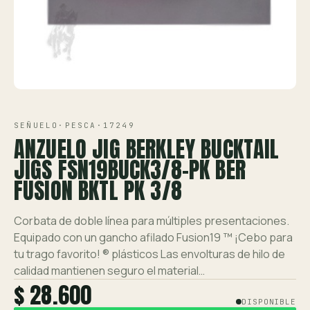
Ver toda la tienda →
Contáctanos
VISTA 1/1
SEÑUELO
·
PESCA
·
17249
ANZUELO JIG BERKLEY BUCKTAIL
JIGS FSN19BUCK3/8-PK BER
FUSION BKTL PK 3/8
Corbata de doble línea para múltiples presentaciones.
Equipado con un gancho afilado Fusion19 ™ ¡Cebo para
tu trago favorito! ® plásticos Las envolturas de hilo de
calidad mantienen seguro el material…
$ 28.600
DISPONIBLE