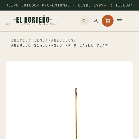
EQUIPO OUTDOOR PROFESIONAL · DESDE 1987
3 TIENDAS: 
EL NORTEÑO
EST · 1987 · COLOMBIA
INICIO
/
TIENDA
/
ANZUELOS
/
Inicio
ANZUELO 214ELR-2/0 PK 8 EAGLE CLAW
Pesca
Camping
Tiro Deportivo
Outdoor
Otros