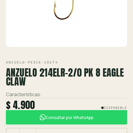
Ver toda la tienda →
Contáctanos
VISTA 1/1
ANZUELO
·
PESCA
·
10174
ANZUELO 214ELR-2/0 PK 8 EAGLE
CLAW
Características:
$ 4.900
DISPONIBLE
Consultar por WhatsApp