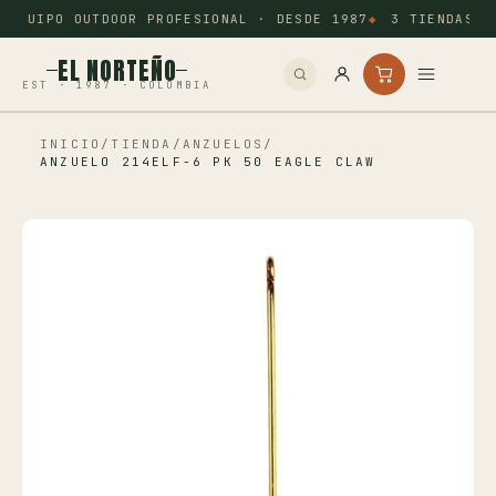
EQUIPO OUTDOOR PROFESIONAL · DESDE 1987
3 TIENDAS: 
EL NORTEÑO
EST · 1987 · COLOMBIA
INICIO
/
TIENDA
/
ANZUELOS
/
Inicio
ANZUELO 214ELF-6 PK 50 EAGLE CLAW
Pesca
Camping
Tiro Deportivo
Outdoor
Otros