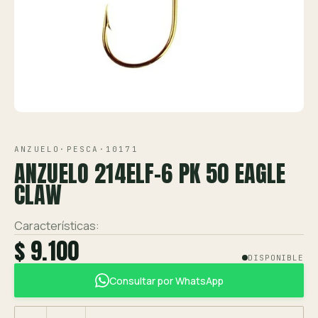
Ver toda la tienda →
Contáctanos
VISTA 1/1
ANZUELO
·
PESCA
·
10171
ANZUELO 214ELF-6 PK 50 EAGLE
CLAW
Características:
$ 9.100
DISPONIBLE
Consultar por WhatsApp